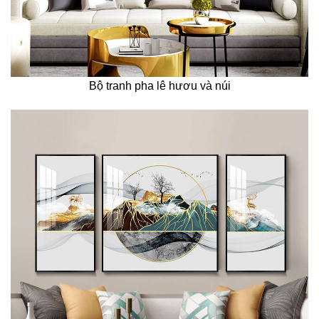
Bộ tranh pha lê hươu và núi