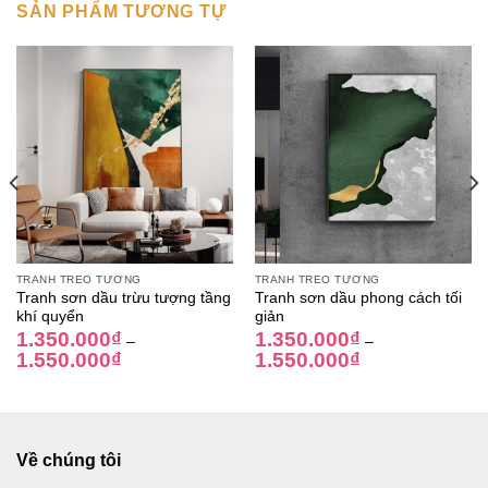
SẢN PHẨM TƯƠNG TỰ
TRANH TREO TƯỜNG
TRANH TREO TƯỜNG
Tranh sơn dầu trừu tượng tầng
Tranh sơn dầu phong cách tối
khí quyển
giản
1.350.000
₫
1.350.000
₫
–
–
1.550.000
₫
1.550.000
₫
Về chúng tôi