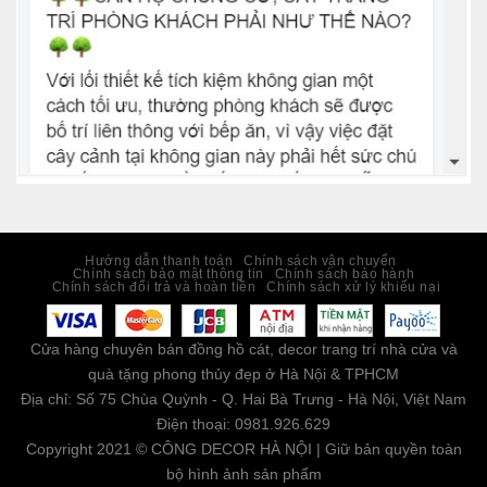
Hướng dẫn thanh toán
Chính sách vận chuyển
Chính sách bảo mật thông tin
Chính sách bảo hành
Chính sách đổi trả và hoàn tiền
Chính sách xử lý khiếu nại
Cửa hàng chuyên bán đồng hồ cát, decor trang trí nhà cửa và
quà tặng phong thủy đẹp ở Hà Nội & TPHCM
Địa chỉ: Số 75 Chùa Quỳnh - Q. Hai Bà Trưng - Hà Nội, Việt Nam
Điện thoại: 0981.926.629
Copyright 2021 © CÔNG DECOR HÀ NỘI | Giữ bản quyền toàn
bộ hình ảnh sản phẩm