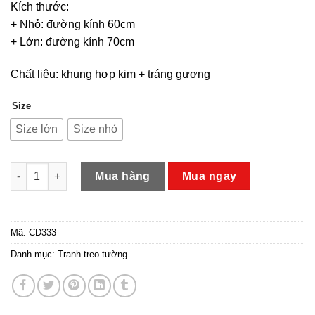
Kích thước:
+ Nhỏ: đường kính 60cm
+ Lớn: đường kính 70cm
Chất liệu: khung hợp kim + tráng gương
Size
Size lớn
Size nhỏ
Tranh con ngựa tròn số lượng
Mua hàng
Mua ngay
Mã:
CD333
Danh mục:
Tranh treo tường