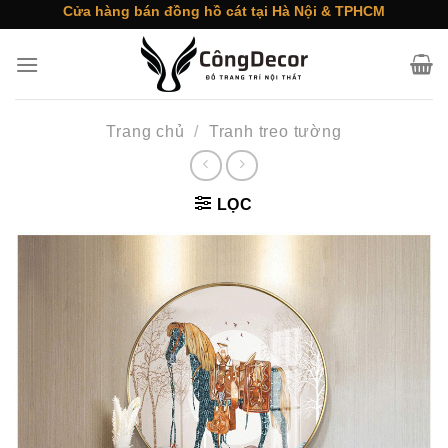
Skip
Cửa hàng bán đồng hồ cát tại Hà Nội & TPHCM
to
content
Trang chủ
/
Tranh treo tường
LỌC