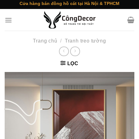
Skip
Cửa hàng bán đồng hồ cát tại Hà Nội & TPHCM
to
content
Trang chủ
/
Tranh treo tường
LỌC