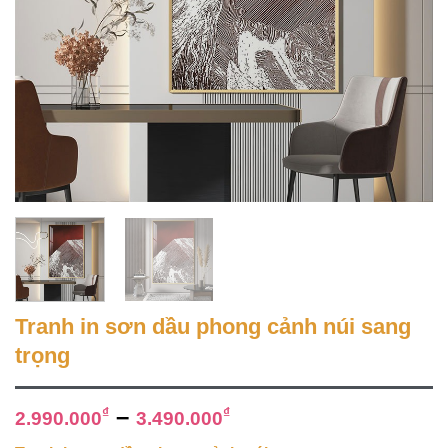
Tranh in sơn dầu phong cảnh núi sang
trọng
–
₫
₫
2.990.000
3.490.000