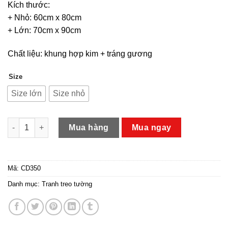
Kích thước:
+ Nhỏ: 60cm x 80cm
+ Lớn: 70cm x 90cm
Chất liệu: khung hợp kim + tráng gương
Size
Size lớn
Size nhỏ
Tranh treo tường con ngựa số lượng
Mua hàng
Mua ngay
Mã:
CD350
Danh mục:
Tranh treo tường