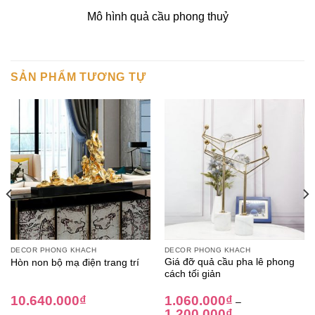
Mô hình quả cầu phong thuỷ
SẢN PHẨM TƯƠNG TỰ
DECOR PHÒNG KHÁCH
DECOR PHÒNG KHÁCH
Giá đỡ quả cầu pha lê phong
Hòn non bộ mạ điện trang trí
cách tối giản
10.640.000
₫
1.060.000
₫
–
1.200.000
₫