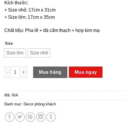
Kích thước:
+ Size nhỏ: 17cm x 31cm
+ Size lớn: 17cm x 35cm
Chất liệu: Pha lê + đá cẩm thạch + hợp kim mạ
Size
Size lớn
Size nhỏ
Mô hình quả cầu trang trí số lượng
Mua hàng
Mua ngay
Mã:
N/A
Danh mục:
Decor phòng khách