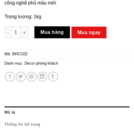
công nghệ phủ màu mới
Trọng lượng: 1kg
Bình hoa cô dâu trang trí nội thất đẹp mắt số lượng
Mua hàng
Mua ngay
Mã:
BHCG02
Danh mục:
Decor phòng khách
Mô tả
Thông tin bổ sung