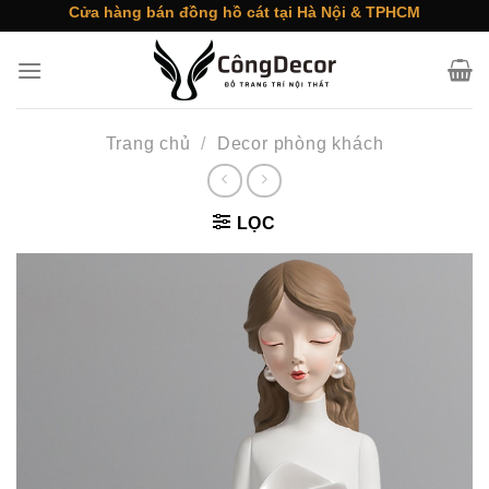
Skip
Cửa hàng bán đồng hồ cát tại Hà Nội & TPHCM
to
content
Trang chủ
/
Decor phòng khách
LỌC