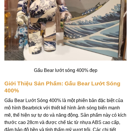
Gấu Bear lướt sóng 400% đẹp
Giới Thiệu Sản Phẩm: Gấu Bear Lướt Sóng
400%
Gấu Bear Lướt Sóng 400% là một phiên bản đặc biệt của
mô hình Bearbrick với thiết kế hình ảnh sóng biển mạnh
mẽ, thể hiện sự tự do và năng động. Sản phẩm này có kích
thước cao 28cm và được chế tác từ nhựa ABS cao cấp,
đảm bảo độ bền và tính thẩm mỹ vượt trội. Các chi tiết