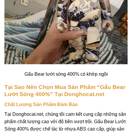
Gấu Bear lướt sóng 400% có khớp ngồi
Tại Sao Nên Chọn Mua Sản Phẩm “Gấu Bear
Lướt Sóng 400%” Tại Donghocat.net
Chất Lượng Sản Phẩm Đảm Bảo
Tại
Donghocat.net
, chúng tôi cam kết cung cấp những sản
phẩm chất lượng cao với độ bền vượt trội. Gấu Bear Lướt
Sóng 400% được chế tác từ nhựa ABS cao cấp, giúp sản