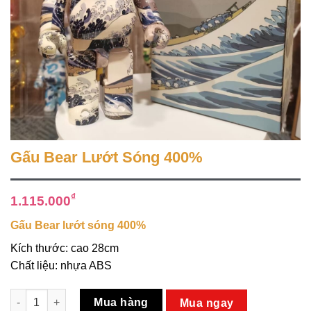
Gấu Bear Lướt Sóng 400%
₫
1.115.000
Gấu Bear lướt sóng 400%
Kích thước: cao 28cm
Chất liệu: nhựa ABS
Gấu Bear Lướt Sóng 400% số lượng
Mua hàng
Mua ngay