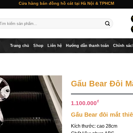
Cửa hàng bán đồng hồ cát tại Hà Nội & TPHCM
m
ếm:
Trang chủ
Shop
Liên hệ
Hướng dẫn thanh toán
Chính sác
Gấu Bear Đôi M
₫
1.100.000
Gấu Bear đôi mắt thi
Kích thước: cao 28cm