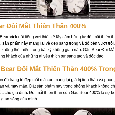
ar Đôi Mắt Thiên Thần 400%
rbrick nổi tiếng với thiết kế lấy cảm hứng từ đôi mắt thiên t
ản phẩm này mang lại vẻ đẹp sang trọng và độ bền vượt trội. Nhữ
n không thể thiếu trong bất kỳ không gian nào. Gấu Bear Đôi M
ng khách của những ai yêu thích sự sáng tạo và độc đáo.
Bear Đôi Mắt Thiên Thần 400% Tro
ồ trang trí đẹp mắt mà còn mang lại giá trị tinh thần và phong
 an và may mắn. Đặt sản phẩm này trong phòng khách không ch
c cho gia đình. Đôi mắt thiên thần của Gấu Bear 400% là sự kế
 gian sống của mình.