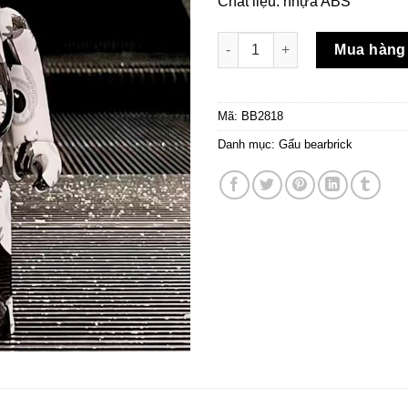
Chất liệu: nhựa ABS
Gấu Bear Đôi Mắt Thiên Thần
Mua hàng
Mã:
BB2818
Danh mục:
Gấu bearbrick