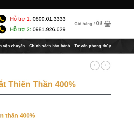
Hỗ trợ 1:
0899.01.3333
0
₫
Giỏ hàng /
Hỗ trợ 2:
0981.926.629
h vận chuyển
Chính sách bảo hành
Tư vấn phong thủy
ắt Thiên Thần 400%
ên thần 400%