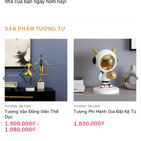
nhà của bạn ngay hôm nay!
SẢN PHẨM TƯƠNG TỰ
TƯỢNG DECOR
TƯỢNG DECOR
Tượng Vận Động Viên Thể
Tượng Phi Hành Gia Đặt Kệ Tủ
Dục
1.900.000
₫
1.830.000
₫
–
1.980.000
₫