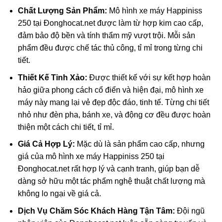
Chất Lượng Sản Phẩm:
Mô hình xe máy Happiniss
250 tại Đonghocat.net được làm từ hợp kim cao cấp,
đảm bảo độ bền và tính thẩm mỹ vượt trội. Mỗi sản
phẩm đều được chế tác thủ công, tỉ mỉ trong từng chi
tiết.
Thiết Kế Tinh Xảo:
Được thiết kế với sự kết hợp hoàn
hảo giữa phong cách cổ điển và hiện đại, mô hình xe
máy này mang lại vẻ đẹp độc đáo, tinh tế. Từng chi tiết
nhỏ như đèn pha, bánh xe, và động cơ đều được hoàn
thiện một cách chi tiết, tỉ mỉ.
Giá Cả Hợp Lý:
Mặc dù là sản phẩm cao cấp, nhưng
giá của mô hình xe máy Happiniss 250 tại
Đonghocat.net rất hợp lý và cạnh tranh, giúp bạn dễ
dàng sở hữu một tác phẩm nghệ thuật chất lượng mà
không lo ngại về giá cả.
Dịch Vụ Chăm Sóc Khách Hàng Tận Tâm:
Đội ngũ