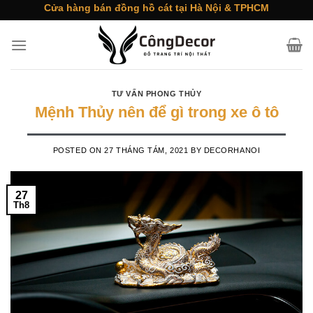
Skip
Cửa hàng bán đồng hồ cát tại Hà Nội & TPHCM
to
content
TƯ VẤN PHONG THỦY
Mệnh Thủy nên để gì trong xe ô tô
POSTED ON
27 THÁNG TÁM, 2021
BY
DECORHANOI
27
Th8