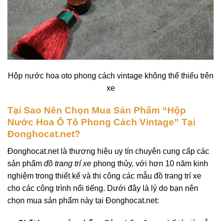
Hộp nước hoa oto phong cách vintage không thể thiếu trên
xe
Tại Sao Nên Chọn Mua Sản Phẩm “Hộp
Nước Hoa Ô Tô Phong Cách Vintage” Tại
Đonghocat.net?
Đonghocat.net
là thương hiệu uy tín chuyên cung cấp các
sản phẩm
đồ trang trí xe
phong thủy, với hơn 10 năm kinh
nghiệm trong thiết kế và thi công các mẫu đồ trang trí xe
cho các công trình nổi tiếng. Dưới đây là lý do bạn nên
chọn mua sản phẩm này tại Đonghocat.net: