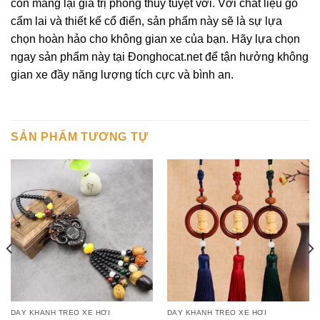
còn mang lại giá trị phong thủy tuyệt vời. Với chất liệu gỗ
cẩm lai và thiết kế cổ điển, sản phẩm này sẽ là sự lựa
chọn hoàn hảo cho không gian xe của bạn. Hãy lựa chọn
ngay sản phẩm này tại Đonghocat.net để tận hưởng không
gian xe đầy năng lượng tích cực và bình an.
SẢN PHẨM TƯƠNG TỰ
DÂY KHÁNH TREO XE HƠI
DÂY KHÁNH TREO XE HƠI