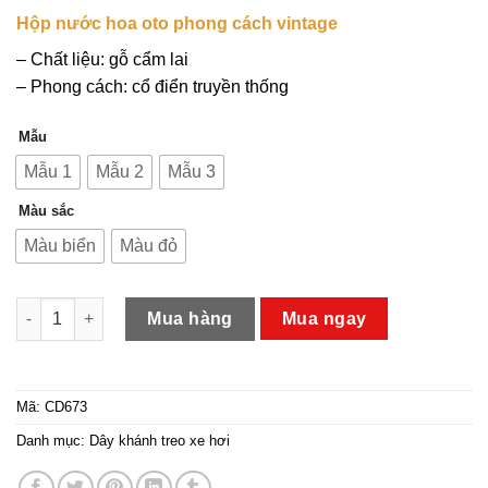
Hộp nước hoa oto phong cách vintage
– Chất liệu: gỗ cẩm lai
– Phong cách: cổ điển truyền thống
Mẫu
Mẫu 1
Mẫu 2
Mẫu 3
Màu sắc
Màu biển
Màu đỏ
Hộp Nước Hoa Ô Tô Phong Cách Vintage số lượng
Mua hàng
Mua ngay
Mã:
CD673
Danh mục:
Dây khánh treo xe hơi