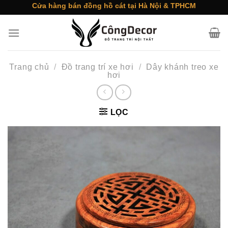
Skip
Cửa hàng bán đồng hồ cát tại Hà Nội & TPHCM
to
content
Trang chủ
/
Đồ trang trí xe hơi
/
Dây khánh treo xe
hơi
LỌC