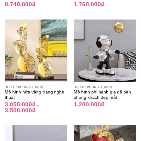
8.740.000
₫
1.760.000
₫
DECOR PHÒNG KHÁCH
DECOR PHÒNG KHÁCH
Mô hình nửa vầng trăng nghệ
Mô hình phi hành gia để bàn
thuật
phòng khách đẹp mắt
3.050.000
₫
1.200.000
₫
–
3.500.000
₫