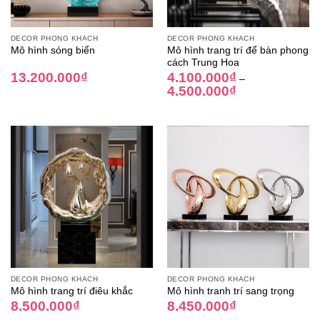
DECOR PHÒNG KHÁCH
DECOR PHÒNG KHÁCH
Mô hình trang trí để bàn phong
Mô hình sóng biển
cách Trung Hoa
13.200.000
₫
4.100.000
₫
–
4.500.000
₫
DECOR PHÒNG KHÁCH
DECOR PHÒNG KHÁCH
Mô hình trang trí điêu khắc
Mô hình tranh trí sang trọng
8.500.000
₫
8.450.000
₫