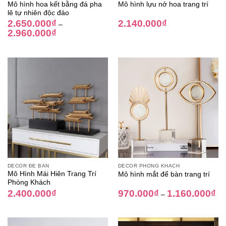
Mô hình hoa kết bằng đá pha
Mô hình lựu nở hoa trang trí
lê tự nhiên độc đáo
2.650.000
₫
2.140.000
₫
–
2.960.000
₫
DECOR ĐỂ BÀN
DECOR PHÒNG KHÁCH
Mô Hình Mái Hiên Trang Trí
Mô hình mắt để bàn trang trí
Phòng Khách
2.400.000
₫
970.000
₫
1.160.000
₫
–