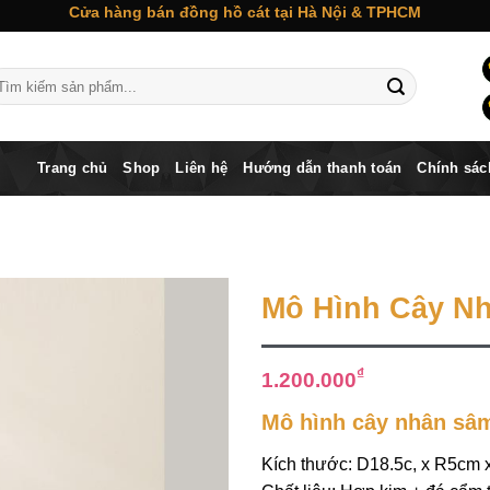
Cửa hàng bán đồng hồ cát tại Hà Nội & TPHCM
m
ếm:
Trang chủ
Shop
Liên hệ
Hướng dẫn thanh toán
Chính sác
Mô Hình Cây N
₫
1.200.000
Mô hình cây nhân sâ
Kích thước: D18.5c, x R5cm