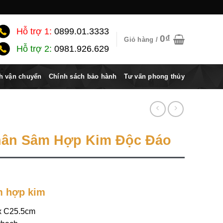
Hỗ trợ 1:
0899.01.3333
0
₫
Giỏ hàng /
Hỗ trợ 2:
0981.926.629
h vận chuyển
Chính sách bảo hành
Tư vấn phong thủy
hân Sâm Hợp Kim Độc Đáo
m hợp kim
 x C25.5cm