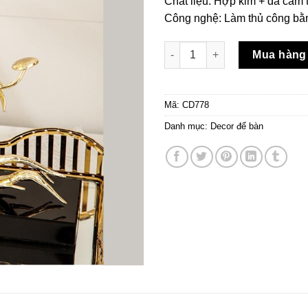
Chất liệu: Hợp kim + đá cẩm 
Công nghệ: Làm thủ công bằ
Mô Hình Cây Nhân Sâm Hợp K
Mua hàng
Mã:
CD778
Danh mục:
Decor để bàn