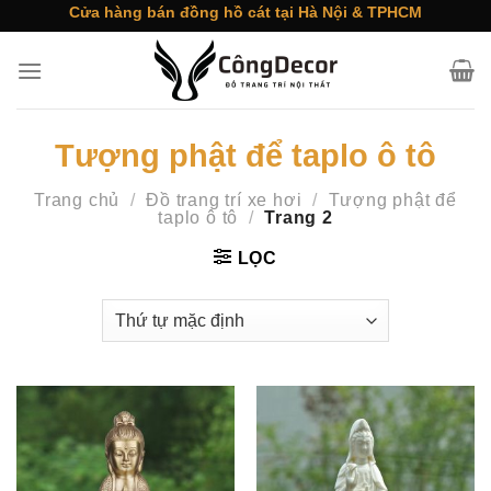
Skip
Cửa hàng bán đồng hồ cát tại Hà Nội & TPHCM
to
content
Tượng phật để taplo ô tô
Trang chủ
/
Đồ trang trí xe hơi
/
Tượng phật để
taplo ô tô
/
Trang 2
LỌC