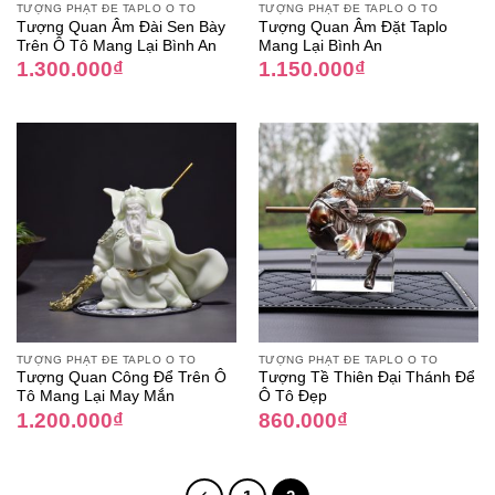
TƯỢNG PHẬT ĐỂ TAPLO Ô TÔ
TƯỢNG PHẬT ĐỂ TAPLO Ô TÔ
Tượng Quan Âm Đài Sen Bày
Tượng Quan Âm Đặt Taplo
Trên Ô Tô Mang Lại Bình An
Mang Lại Bình An
1.300.000
₫
1.150.000
₫
TƯỢNG PHẬT ĐỂ TAPLO Ô TÔ
TƯỢNG PHẬT ĐỂ TAPLO Ô TÔ
Tượng Quan Công Để Trên Ô
Tượng Tề Thiên Đại Thánh Để
Tô Mang Lại May Mắn
Ô Tô Đẹp
1.200.000
₫
860.000
₫