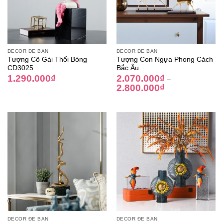
DECOR ĐỂ BÀN
DECOR ĐỂ BÀN
Tượng Cô Gái Thổi Bóng
Tượng Con Ngựa Phong Cách
CD3025
Bắc Âu
1.290.000
₫
2.070.000
₫
–
2.800.000
₫
DECOR ĐỂ BÀN
DECOR ĐỂ BÀN