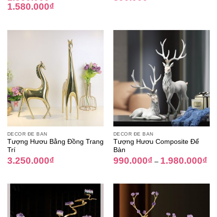
1.580.000
₫
DECOR ĐỂ BÀN
DECOR ĐỂ BÀN
Tượng Hươu Bằng Đồng Trang
Tượng Hươu Composite Để
Trí
Bàn
3.250.000
₫
990.000
₫
1.980.000
₫
–