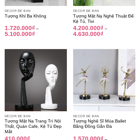
DECOR ĐỂ BÀN
DECOR ĐỂ BÀN
Tượng Mặt Nạ Nghệ Thuật Để
Tượng Khỉ Ba Không
Kệ Tủ, Tivi
1.720.000
₫
4.200.000
₫
–
–
5.100.000
₫
4.630.000
₫
DECOR ĐỂ BÀN
DECOR ĐỂ BÀN
Tượng Mặt Nạ Trang Trí Nội
Tượng Nghệ Sĩ Múa Ballet
Thất, Quán Cafe, Kệ Tủ Đẹp
Bằng Đồng Gắn Đá
Mắt
410.000
₫
1.570.000
₫
–