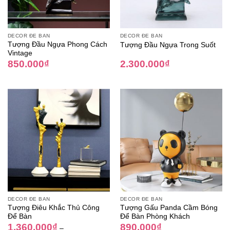
DECOR ĐỂ BÀN
DECOR ĐỂ BÀN
Tượng Đầu Ngựa Phong Cách
Tượng Đầu Ngựa Trong Suốt
Vintage
850.000
₫
2.300.000
₫
DECOR ĐỂ BÀN
DECOR ĐỂ BÀN
Tượng Điêu Khắc Thủ Công
Tượng Gấu Panda Cầm Bóng
Để Bàn
Để Bàn Phòng Khách
1.360.000
₫
890.000
₫
–