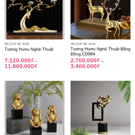
DECOR ĐỂ BÀN
DECOR ĐỂ BÀN
Tượng Hươu Nghệ Thuật Bằng
Tượng Hươu Nghệ Thuật
Đồng CD984
7.120.000
₫
2.700.000
₫
–
–
11.800.000
₫
3.400.000
₫