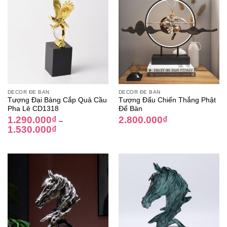
DECOR ĐỂ BÀN
DECOR ĐỂ BÀN
Tượng Đại Bàng Cắp Quả Cầu
Tượng Đấu Chiến Thắng Phật
Pha Lê CD1318
Để Bàn
1.290.000
₫
2.800.000
₫
–
1.530.000
₫